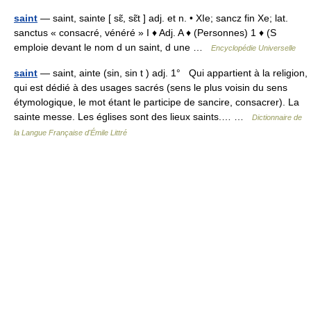
saint
— saint, sainte [ sɛ̃, sɛ̃t ] adj. et n. • XIe; sancz fin Xe; lat.
sanctus « consacré, vénéré » I ♦ Adj. A ♦ (Personnes) 1 ♦ (S
emploie devant le nom d un saint, d une …
Encyclopédie Universelle
saint
— saint, ainte (sin, sin t ) adj. 1° Qui appartient à la religion,
qui est dédié à des usages sacrés (sens le plus voisin du sens
étymologique, le mot étant le participe de sancire, consacrer). La
sainte messe. Les églises sont des lieux saints.… …
Dictionnaire de
la Langue Française d'Émile Littré