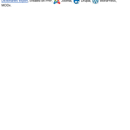
Dictionaries export
, created on PHP,
Joomla,
Drupal,
WordPress,
MODx.