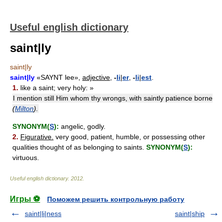
Useful english dictionary
saint|ly
saint|ly
saint|ly
«SAYNT lee»,
adjective,
-
li
|
er
,
-
li
|
est
.
1.
like a saint; very holy: »
I mention still Him whom thy wrongs, with saintly patience borne
(
Milton
).
SYNONYM(
S
):
angelic, godly.
2.
Figurative.
very good, patient, humble, or possessing other
qualities thought of as belonging to saints.
SYNONYM(
S
):
virtuous.
Useful english dictionary
.
2012
.
Игры ⚽
Поможем решить контрольную работу
saint|li|ness
saint|ship