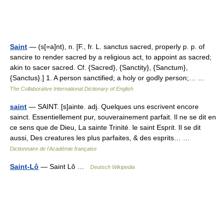
Saint
— (s[=a]nt), n. [F., fr. L. sanctus sacred, properly p. p. of
sancire to render sacred by a religious act, to appoint as sacred;
akin to sacer sacred. Cf. {Sacred}, {Sanctity}, {Sanctum},
{Sanctus}.] 1. A person sanctified; a holy or godly person;… …
The Collaborative International Dictionary of English
saint
— SAINT. [s]ainte. adj. Quelques uns escrivent encore
sainct. Essentiellement pur, souverainement parfait. Il ne se dit en
ce sens que de Dieu, La sainte Trinité. le saint Esprit. Il se dit
aussi, Des creatures les plus parfaites, & des esprits… …
Dictionnaire de l'Académie française
Saint-Lô
— Saint Lô …
Deutsch Wikipedia